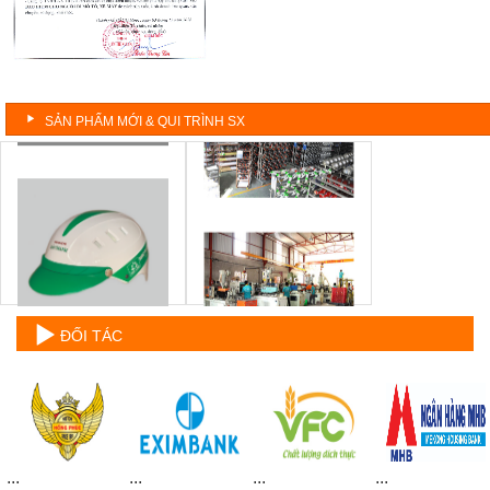
SẢN PHẨM MỚI & QUI TRÌNH SX
ĐỐI TÁC
...
...
...
...